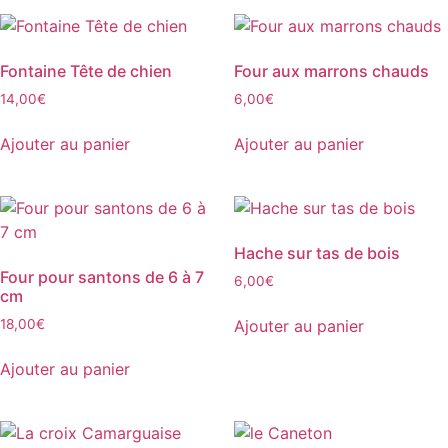
produit
a
plusieurs
Fontaine Tête de chien
Four aux marrons chauds
variations.
14,00
€
6,00
€
Les
options
Ajouter au panier
Ajouter au panier
peuvent
être
choisies
sur
la
Hache sur tas de bois
page
Four pour santons de 6 à 7
6,00
€
cm
du
produit
Ajouter au panier
18,00
€
Ajouter au panier