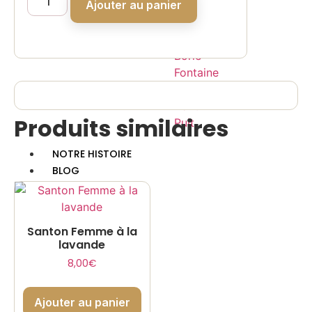
23cm
Ajouter au panier
Maison
en
en
coffrets
argile
Borie
Fontaine
Moulin
Pont
Produits similaires
Puit
NOTRE HISTOIRE
BLOG
CONTACT
MON COMPTE
PANIER
Santon Femme à la
lavande
X
8,00
€
Ajouter au panier