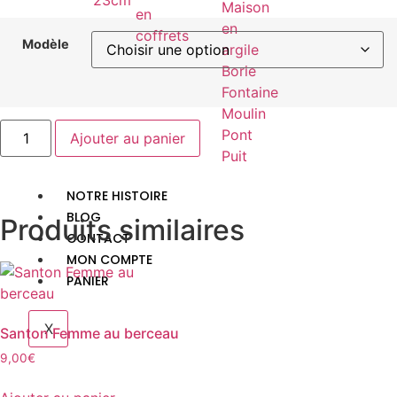
23cm
Maison
en
en
coffrets
Modèle
argile
Borie
Fontaine
Moulin
Pont
Ajouter au panier
Puit
NOTRE HISTOIRE
BLOG
Produits similaires
CONTACT
MON COMPTE
PANIER
X
Santon Femme au berceau
9,00
€