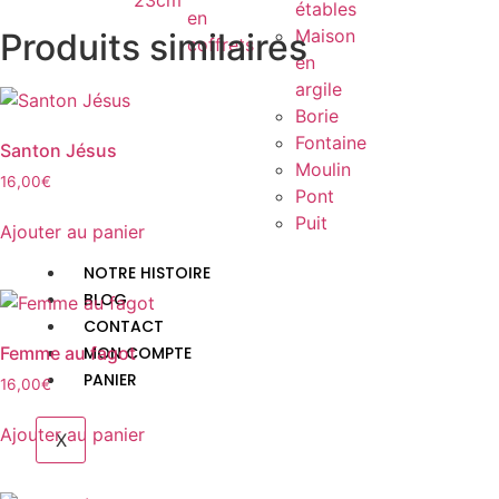
23cm
étables
en
Maison
Produits similaires
coffrets
en
argile
Borie
Fontaine
Santon Jésus
Moulin
16,00
€
Pont
Puit
Ajouter au panier
NOTRE HISTOIRE
BLOG
CONTACT
MON COMPTE
Femme au fagot
PANIER
16,00
€
Ajouter au panier
X