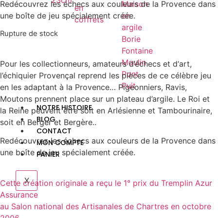
23cm
Redécouvrez les échecs aux couleurs de la Provence dans
Maison
en
une boîte de jeu spécialement créée.
en
coffrets
argile
Rupture de stock
Borie
Fontaine
Moulin
Pour les collectionneurs, amateurs d’échecs et d‘art,
Pont
l’échiquier Provençal reprend les pièces de ce célèbre jeu
Puit
en les adaptant à la Provence… Pigeonniers, Ravis,
Moutons prennent place sur un plateau d’argile. Le Roi et
NOTRE HISTOIRE
la Reine peuvent être soit en Arlésienne et Tambourinaire,
BLOG
soit en Berger et Bergère..
CONTACT
Redécouvrez les échecs aux couleurs de la Provence dans
MON COMPTE
une boîte de jeu spécialement créée.
PANIER
X
Cette création originale a reçu le 1° prix du Tremplin Azur
Assurance
au Salon national des Artisanales de Chartres en octobre
2006.