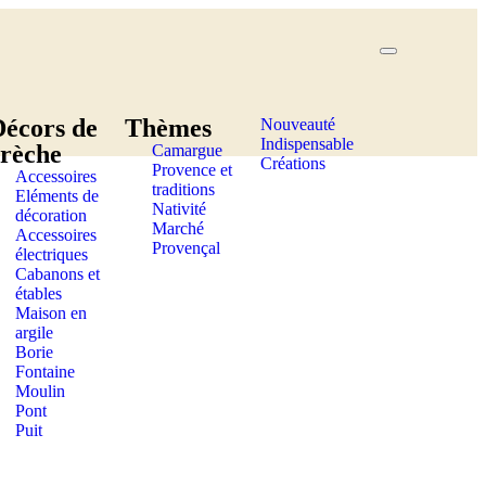
Décors de
Thèmes
Nouveauté
Indispensable
crèche
Camargue
Créations
Provence et
Accessoires
traditions
Eléments de
Nativité
décoration
Marché
Accessoires
Provençal
électriques
Cabanons et
étables
Maison en
argile
Borie
Fontaine
Moulin
Pont
Puit