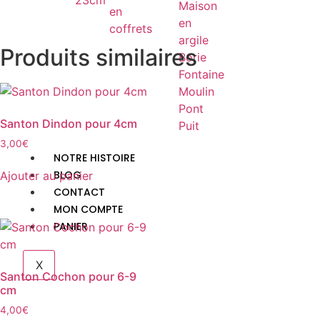
23cm
Maison
en
en
coffrets
argile
Produits similaires
Borie
Fontaine
Moulin
Pont
Santon Dindon pour 4cm
Puit
3,00
€
NOTRE HISTOIRE
BLOG
Ajouter au panier
CONTACT
MON COMPTE
PANIER
X
Santon Cochon pour 6-9
cm
4,00
€