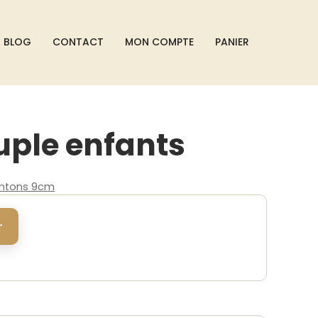
BLOG
CONTACT
MON COMPTE
PANIER
uple enfants
ntons 9cm
r