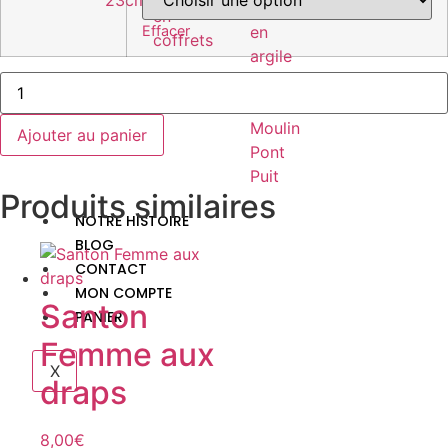
23cm
Maison
en
Effacer
en
coffrets
argile
Borie
Fontaine
Moulin
Ajouter au panier
Pont
Puit
Produits similaires
NOTRE HISTOIRE
BLOG
CONTACT
MON COMPTE
Santon
PANIER
Femme aux
X
draps
8,00
€