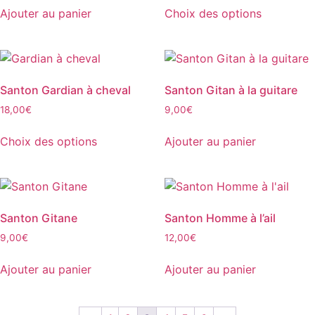
Ajouter au panier
Choix des options
Ce
produit
a
plusieurs
Santon Gardian à cheval
Santon Gitan à la guitare
variations.
18,00
€
9,00
€
Les
options
Choix des options
Ajouter au panier
peuvent
Ce
être
produit
choisies
a
sur
plusieurs
la
Santon Gitane
Santon Homme à l’ail
variations.
page
9,00
€
12,00
€
Les
du
options
produit
Ajouter au panier
Ajouter au panier
peuvent
être
choisies