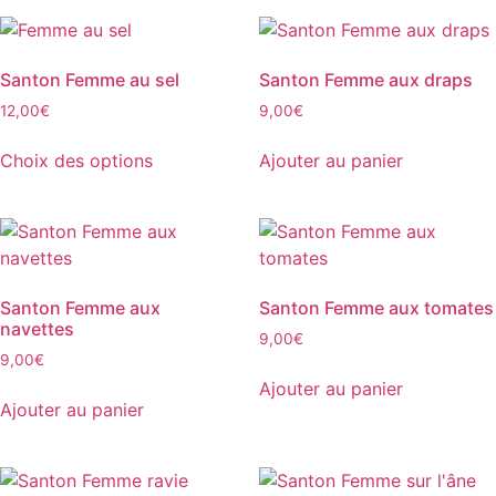
Santon Femme au sel
Santon Femme aux draps
12,00
€
9,00
€
Choix des options
Ajouter au panier
Ce
produit
a
plusieurs
variations.
Santon Femme aux
Santon Femme aux tomates
Les
navettes
9,00
€
options
9,00
€
peuvent
Ajouter au panier
être
Ajouter au panier
choisies
sur
la