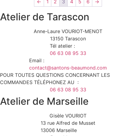
←
1
2
3
4
5
6
→
sur
la
Atelier de Tarascon
page
du
Anne-Laure VOURIOT-MENOT
produit
13150 Tarascon
Tél atelier :
06 63 08 95 33
Email :
contact@santons-beaumond.com
POUR TOUTES QUESTIONS CONCERNANT LES
COMMANDES TÉLÉPHONEZ AU :
06 63 08 95 33
Atelier de Marseille
Gisèle VOURIOT
13 rue Alfred de Musset
13006 Marseille