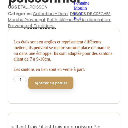
Fontaine
UGS
ETAL_POISSON
Moulin
Collection - 9cm
DECORS DE CRECHES
Pont
Catégories
,
,
Puit
Marché Provençal
Petits éléments de décoration
,
,
Provence et Traditions
NOTRE HISTOIRE
BLOG
CONTACT
Les étals sont en argiles et représentent différents
MON COMPTE
métiers, ils peuvent se mettre sur une place de marché
ou dans une échoppe. Ils sont adaptés pour des santons
PANIER
allant de 7 à 9-10cm.
Les santons en lien sont en vente à part.
X
Ajouter au panier
« Il est frais ! il est frais mon poisson !! »